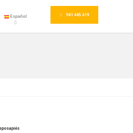
941 445 419
Español
eposapiés